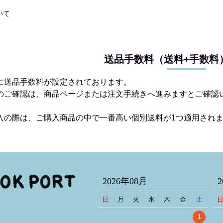
いて
送品手数料（送料+手数料
に送品手数料が設定されております。
のご確認は、商品ページまたは注文手続きへ進みますとご確認
入の際は、ご購入商品の中で一番高い個別送料が1つ適用され
2026年08月
日
月
火
水
木
金
土
1