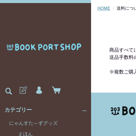
HOME
送料につ
商品すべて
送品手数料
※複数ご購
カテゴリー
にゃんすた～ずグッズ
えほん