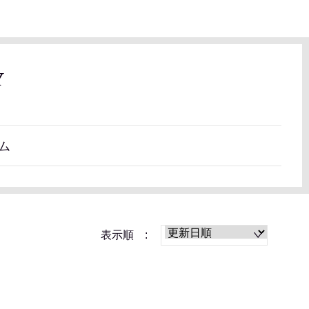
Y
ム
表示順 :