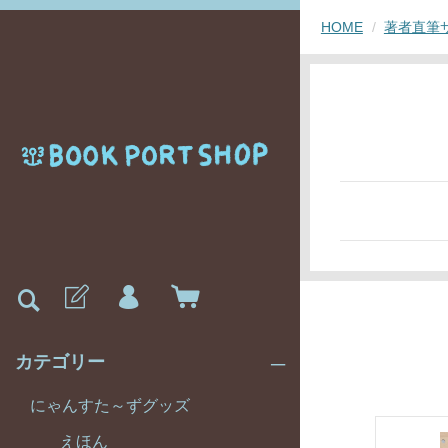
HOME
著者直筆
カテゴリー
にゃんすた～ずグッズ
えほん