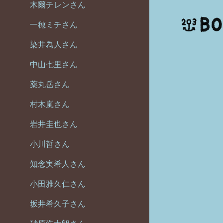
木爾チレンさん
一穂ミチさん
染井為人さん
中山七里さん
薬丸岳さん
村木嵐さん
岩井圭也さん
小川哲さん
知念実希人さん
小田雅久仁さん
坂井希久子さん