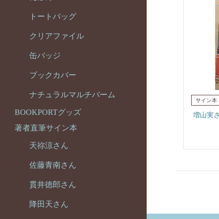
トートバッグ
クリアファイル
缶バッジ
ブックカバー
ナチュラルマルチバーム
BOOKPORTグッズ
増山実
著者直筆サイン本
天祢涼さん
佐藤青南さん
貫井徳郎さん
降田天さん