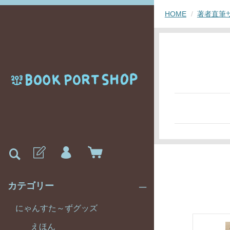
HOME
著者直筆
カテゴリー
にゃんすた～ずグッズ
えほん