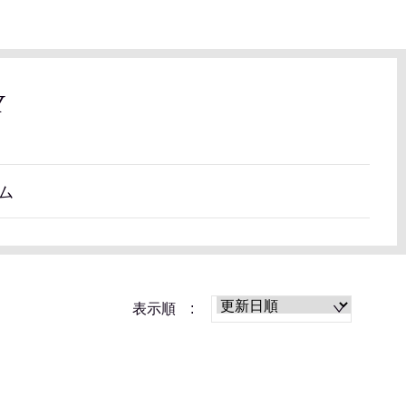
Y
ム
表示順 :