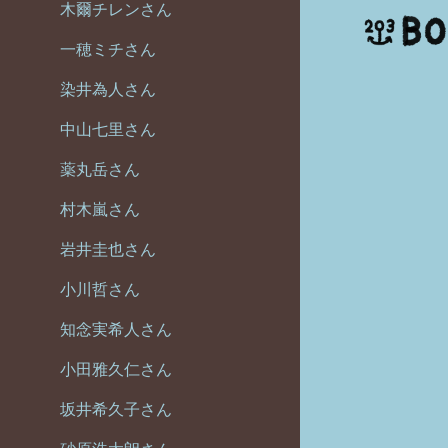
木爾チレンさん
一穂ミチさん
染井為人さん
中山七里さん
薬丸岳さん
村木嵐さん
岩井圭也さん
小川哲さん
知念実希人さん
小田雅久仁さん
坂井希久子さん