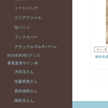
トートバッグ
クリアファイル
缶バッジ
ブックカバー
ナチュラルマルチバーム
BOOKPORTグッズ
橋本長
著者直筆サイン本
天祢涼さん
佐藤青南さん
貫井徳郎さん
降田天さん