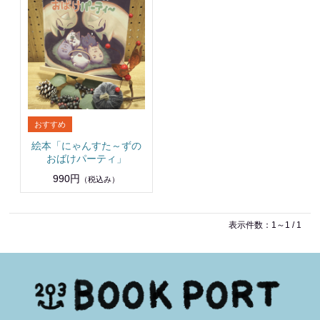
絵本「にゃんすた～ずの
おばけパーティ」
990円
（税込み）
表示件数：1～1 / 1