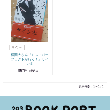
横関大さん『ミス・パー
フェクトが行く！』サイ
ン本
957円
（税込み）
表示件数：1～1 / 1