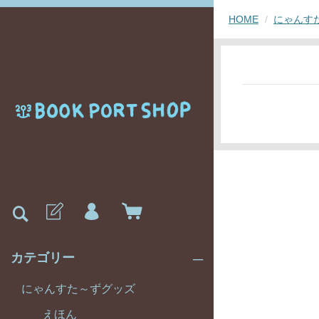
HOME
にゃんす
カテゴリー
にゃんすた～ずグッズ
えほん