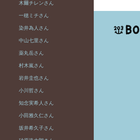
木爾チレンさん
一穂ミチさん
染井為人さん
中山七里さん
薬丸岳さん
村木嵐さん
岩井圭也さん
小川哲さん
知念実希人さん
小田雅久仁さん
坂井希久子さん