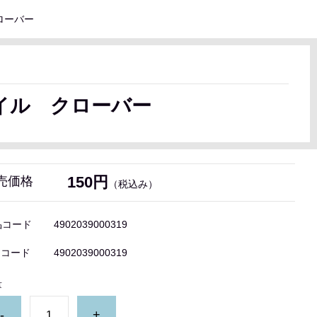
ローバー
イル クローバー
150円
売価格
（税込み）
品コード
4902039000319
Nコード
4902039000319
量
-
+