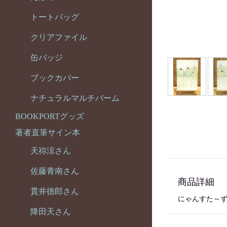
トートバッグ
クリアファイル
缶バッジ
ブックカバー
ナチュラルマルチバーム
BOOKPORTグッズ
著者直筆サイン本
天祢涼さん
佐藤青南さん
商品詳細
貫井徳郎さん
にゃんすた～ず
降田天さん