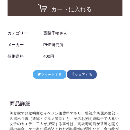
カートに入れる
カテゴリー
斎藤千輪さん
メーカー
PHP研究所
個別送料
400円
ツイートする
シェアする
商品詳細
美食家で頭脳明晰なイケメン御曹司であり、警視庁所属の警部・
久留米斗真（通称・グルメ警部）と、そのお抱え運転手で大食い
女子のカエデ。二人が捜査する事件は、高級寿司店が常連と開く
謎の会合、ケーキに埋め込まれた婚約指輪の消失など、食べ物が