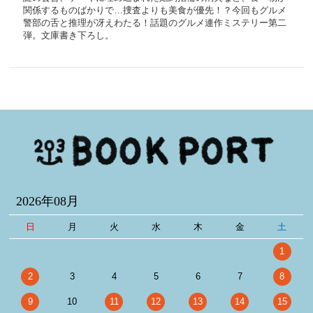
関係するものばかりで…捜査よりも美食が優先！？今回もグルメ
警部の舌と推理が冴えわたる！話題のグルメ連作ミステリー第二
弾。文庫書き下ろし。
2026年08月
日
月
火
水
木
金
土
1
2
3
4
5
6
7
8
9
10
11
12
13
14
15