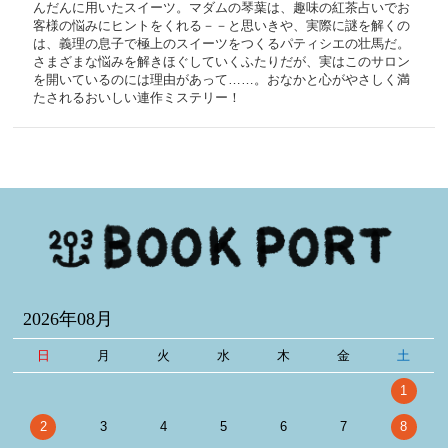
んだんに用いたスイーツ。マダムの琴葉は、趣味の紅茶占いでお
客様の悩みにヒントをくれる－－と思いきや、実際に謎を解くの
は、義理の息子で極上のスイーツをつくるパティシエの壮馬だ。
さまざまな悩みを解きほぐしていくふたりだが、実はこのサロン
を開いているのには理由があって……。おなかと心がやさしく満
たされるおいしい連作ミステリー！
2026年08月
日
月
火
水
木
金
土
1
2
3
4
5
6
7
8