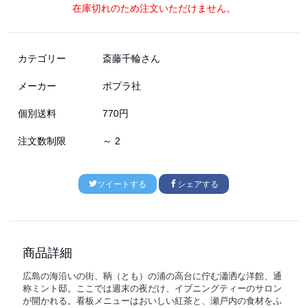
在庫切れのため注文いただけません。
カテゴリー
斎藤千輪さん
メーカー
ポプラ社
個別送料
770円
注文数制限
～ 2
ツイートする
シェアする
商品詳細
広島の海沿いの街、鞆（とも）の浦の高台に佇む瀟洒な洋館、通
称ミント邸。ここでは週末の夜だけ、イブニングティーのサロン
が開かれる。看板メニューはおいしい紅茶と、瀬戸内の食材をふ