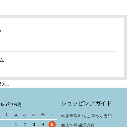
Y
ム
せん。
ショッピングガイド
2026年09月
日
月
火
水
木
金
土
特定商取引法に基づく表記
1
2
3
4
5
個人情報保護方針