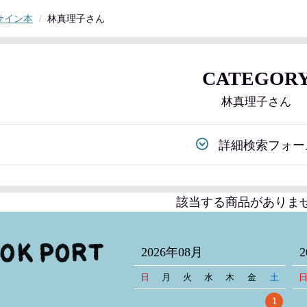
サイン本
林真理子さん
CATEGOR
林真理子さん
詳細検索フォー
該当する商品がありま
2026年08月
日
月
火
水
木
金
土
1