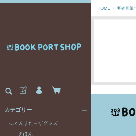
HOME
著者直筆
カテゴリー
にゃんすた～ずグッズ
えほん